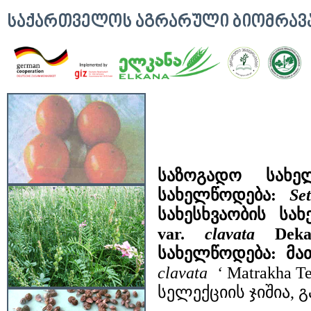
ᲡᲐᲥᲐᲠᲗᲕᲔᲚᲝᲡ ᲐᲒᲠᲐᲠᲣᲚᲘ ᲑᲘᲝᲛᲠᲐ
საზოგადო სახ
სახელწოდება:
Set
სახესხვაობის სა
var.
clavata
De
სახელწოდება:
მა
clavata
‘
Matrakha Te
სელექციის ჯიშია,