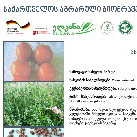
ᲡᲐᲥᲐᲠᲗᲕᲔᲚᲝᲡ ᲐᲒᲠᲐᲠᲣᲚᲘ ᲑᲘᲝᲛᲠᲐ
Ა
საზოგადო სახელი:
ბარდა
სახეობის სახელწოდება:
Pisum
sativum
L.
ქვესახეობის სახელწოდება:
subsp. trans
ჯიშის სახელწოდება:
ახალქალაქის ადგ
'Akhalkalakis Adgilobrivi'
წარმოშობა:
ხალხური სელექციის შედ
კულტურაში შესული იყო XIX საუკუნი
მინდვრის სარეველა ბარდაა. ეს ჯიში
ითესება ჯავახეთის ზეგანზე.