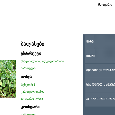
მთავარი
ᲕᲐᲖᲘ
ბალახები
ესპარცეტი
ᲮᲘᲚᲘ
ახალქალაქის ადგილობრივი
ქართული
ᲛᲘᲜᲓᲕᲠᲘᲡ ᲙᲣᲚᲢᲣ
იონჯა
მცხეთის 1
ᲡᲐᲡᲝᲤᲚᲝ-ᲡᲐᲛᲔᲣᲠ
ქართული იონჯა
ჯავახური იონჯა
ᲑᲝᲡᲢᲜᲔᲣᲚᲘ ᲙᲣᲚᲢ
კოინდარი
ქართული 1