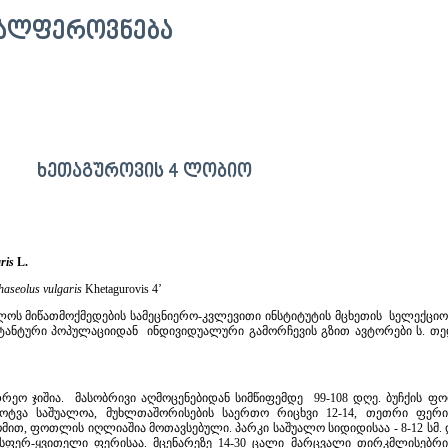
ᲕᲐᲚᲤᲔᲠᲝᲕᲜᲔᲑᲐ
ᲮᲔᲗᲐᲒᲣᲠᲝᲕᲘᲡ 4 ᲚᲝᲑᲘᲝ
aris
L.
haseolus vulgaris
Khetagurovis 4’
ლოს მიწათმოქმედების სამეცნიერო-კვლევითი ინსტიტუტის მცხეთის სელექციო
ანტური პოპულაციიდან ინდივიდუალური გამორჩევის გზით ავტორები ს. თედ
რეო ჯიშია. მასობრივი აღმოცენებიდან სიმწიფემდე 99-108 დღე. ბუჩქის ფო
ატოტვა საშუალოა, მუხლთაშორისების საერთო რიცხვი 12-14, თეთრი ფერ
ით, ფოთლის იღლიაშია მოთავსებული. პარკი საშუალო სიდიდისაა - 8-12 სმ. 
სფერ-ყვითელი ფერისაა. მცენარეზე 14-30 ცალი მარცვალი თირკმლისებრი