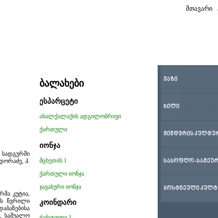
მთავარი
ᲕᲐᲖᲘ
ბალახები
ესპარცეტი
ᲮᲘᲚᲘ
ახალქალაქის ადგილობრივი
ქართული
ᲛᲘᲜᲓᲕᲠᲘᲡ ᲙᲣᲚᲢᲣ
იონჯა
 სადგურში
მცხეთის 1
ᲡᲐᲡᲝᲤᲚᲝ-ᲡᲐᲛᲔᲣᲠ
ორაძე, პ.
ქართული იონჯა
ჯავახური იონჯა
ᲑᲝᲡᲢᲜᲔᲣᲚᲘ ᲙᲣᲚᲢ
რმა კუტია,
ის წვრილი
კოინდარი
დაბაზებისა
, საშუალო
ქართული 1