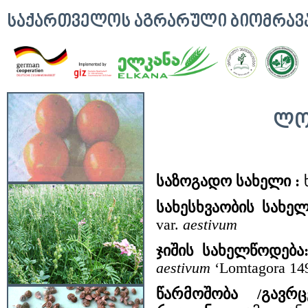
ᲡᲐᲥᲐᲠᲗᲕᲔᲚᲝᲡ ᲐᲒᲠᲐᲠᲣᲚᲘ ᲑᲘᲝᲛᲠᲐ
ᲚᲝ
საზოგადო სახელი :
სახესხვაობის სახე
var.
aestivum
ჯიშის სახელწოდება
aestivum
‘Lomtagora 14
წარმოშობა /გავრც