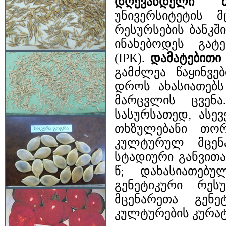
დღევანდელი მდ
უნივერსიტეტის მ
რესურსების ბანკშ
ინახებოდეს გატე
(IPK).
დამატებითი
გამძლეა წაყინვებ
დროს ახასიათებს
მარცვლის ცვენ
სასურსათედ, ასევ
თხზულებანი თორ
კულტურულ მცენა
სტადიური განვითა
წ; დახასიათებუ
გენეტიკური რეს
მცენარეთა გენე
კულტურების კურა