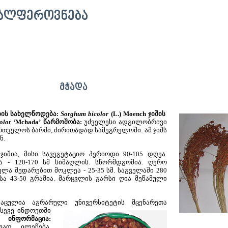
ᲕᲐᲚᲤᲔᲠᲝᲕᲜᲔᲑᲐ
ᲛᲭᲐᲓᲐ
ბის სახელწოდება:
Sorghum bicolor
(L.) Moench
ჯიშის
olor
‘Mchada’
წარმოშობა:
უძველესი ადგილობრივი
რთველოს ბარში, ძირითადად სამეგრელოში. ამ ჯიშს
ნ.
იშია, მისი სავეგეტაციო პერიოდი 90-105 დღეა.
ა - 120-170 სმ სიმაღლის. სწორმდგომია. ღერო
ველა შედარებით მოკლეა - 25-35 სმ. საგველაში 280
სა 43-50 გრამია. მარცვლის გარსი ღია მეწამული
ცულია აგრარული
უნივერსიტეტის მცენარეთა
ასევე ინდოეთში
 ინფორმაცია:
ად ილეწება.