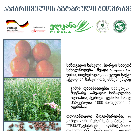
ᲡᲐᲥᲐᲠᲗᲕᲔᲚᲝᲡ ᲐᲒᲠᲐᲠᲣᲚᲘ ᲑᲘᲝᲛᲠᲐ
საზოგადო სახელი: სორგო
სახეო
სახელწოდება:
მჭადა
Sorghum
bic
ჯიშია, ითესებოდადასავლეთ საქა
„ჭკიდის“ სახელითაც იხსენიებდნე
ჯიშის დახასიათება:
საადრეო ჯ
მცენარე საშუალო სიმაღლისა
წვნიანია, ტკბილი გემოსი. საგ
მარცვალია. 1000 მარცვლის მა
ფერისაა.
დღევანდელი მდგომარეობა:
და
გენეტიკური რესურსების ბანკში, 
ICRISATგენბანკში.
დამატებითი
თაველიდან მარცვალი ადვილ