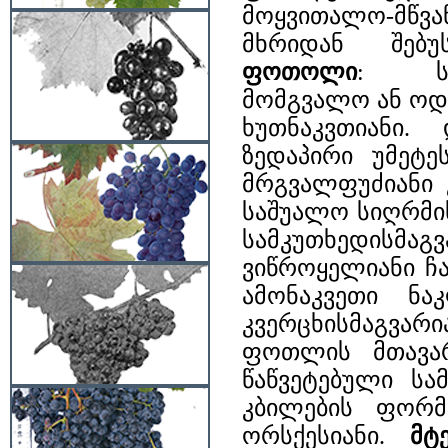
მოყვითალო-მწვ
მხრიდან შებ
ფოთოლი
: სა
მომგვალო ან ოდ
ხუთნაკვთიანი.
ზედაპირი უმეტე
მრგვალფუძიანი 
საშუალო სიღრმი
სამკუთხედისმაგ
ვიწროყელიანი ჩა
ამონაკვეთი ნ
კვერცხისმაგვარი
ფოთლის მთავარ
წაწვეტებული სა
კბილების ფორმ
ორსქესიანი.
მტ