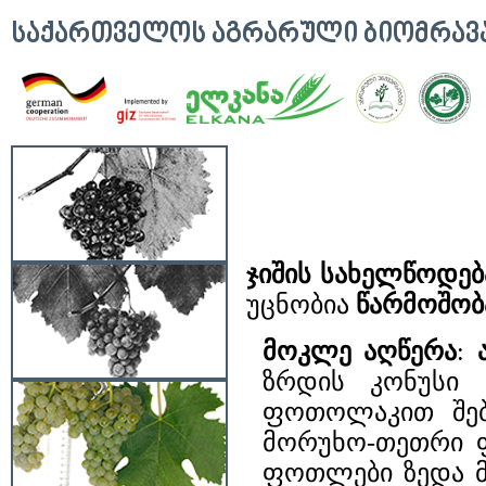
ᲡᲐᲥᲐᲠᲗᲕᲔᲚᲝᲡ ᲐᲒᲠᲐᲠᲣᲚᲘ ᲑᲘᲝᲛᲠᲐ
ჯიშის სახელწოდებ
უცნობია
წარმოშობ
მოკლე აღწერა
:
ზრდის კონუსი 
ფოთოლაკით შებ
მორუხო-თეთრი ფ
ფოთლები ზედა მ