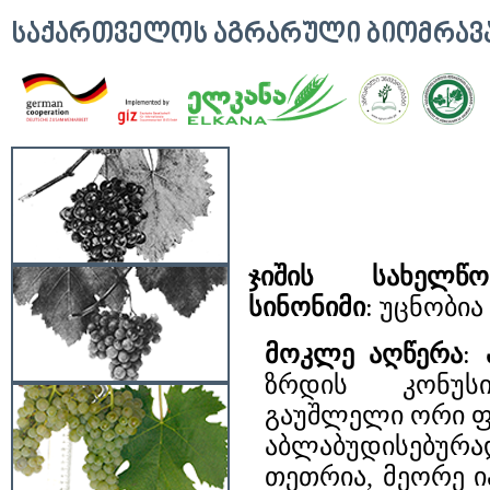
ᲡᲐᲥᲐᲠᲗᲕᲔᲚᲝᲡ ᲐᲒᲠᲐᲠᲣᲚᲘ ᲑᲘᲝᲛᲠᲐ
ჯიშის სახელწო
სინონიმი
: უცნობია
მოკლე აღწერა
:
ზრდის კონუს
გაუშლელი ორი 
აბლაბუდისებუ
თეთრია, მეორე 