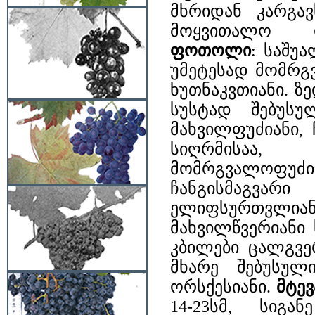
მხრიდან კარგავ
მოყვითალო
ფოთოლი
: საშუა
უმეტესად მომრგ
ხუთნაკვთიანი. ზ
სუსტად შებუსუ
მახვილფუძიანი, 
სიღრმისაა,
მომრგვალოფუ
ჩანგისმაგვ
ელიფსურთვლი
მახვილწვერიანი
კბილები ცალგვ
მხარე შებუსულ
ორსქესიანი.
მტევ
14-23სმ, სიგ