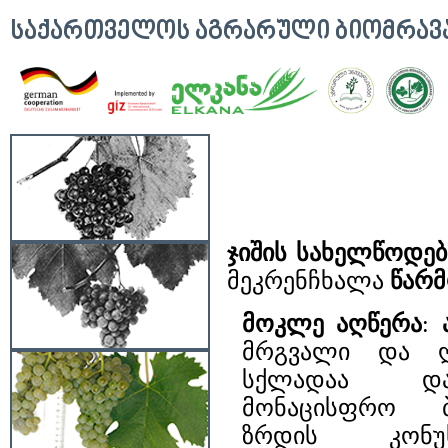
ᲡᲐᲥᲐᲠᲗᲕᲔᲚᲝᲡ ᲐᲒᲠᲐᲠᲣᲚᲘ ᲑᲘᲝᲛᲠᲐ
ჯიშის სახელწოდებ
მეკრენჩხალა
წარმ
მოკლე აღწერა
:
მრგვალი და ღი
სქლადაა დ
მონაცისფრო ბე
ზრდის კონუს