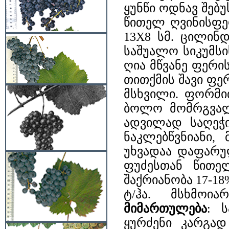
ყუნწი ოდნავ შებუ
წითელ ღვინისფე
13X8 სმ. ცილინ
საშუალო სიკუმს
ღია მწვანე ფერის
თითქმის შავი ფე
მსხვილი. ფორმი
ბოლო მომრგვალ
ადვილად საღეჭ
ნაკლებწვნიანი,
უხვადაა დაფარუ
ფუძესთან წითე
შაქრიანობა 17-18%
ტ/ჰა. მსხმოი
მიმართულება
: 
ყურძენი კარგად