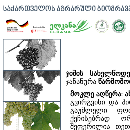
ᲡᲐᲥᲐᲠᲗᲕᲔᲚᲝᲡ ᲐᲒᲠᲐᲠᲣᲚᲘ ᲑᲘᲝᲛᲠᲐ
ჯიშის სახელწოდე
ჯანანურა
წარმოშო
მოკლე აღწერა
:
ა
გვირგვინი და პ
გაუშლელი ფოთ
ქეჩისებრად ო
შეფერილია თეთ