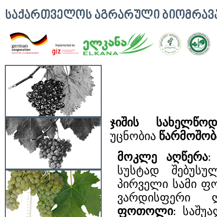
ᲡᲐᲥᲐᲠᲗᲕᲔᲚᲝᲡ ᲐᲒᲠᲐᲠᲣᲚᲘ ᲑᲘᲝᲛᲠᲐ
ჯიშის სახელწოდ
უცნობია
წარმოშობ
მოკლე აღწერა
სუსტად შებუსუ
პირველი სამი ფ
ვარდისფერი 
ფოთოლი
: საშუ