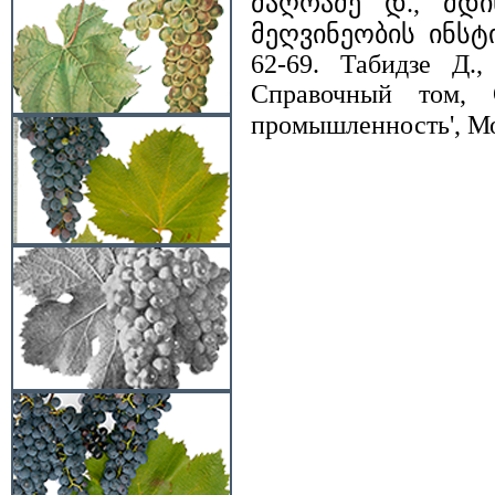
მაღრაძე დ., მდი
მეღვინეობის ინსტ
62-69. Табидзе Д.
Справочный том, 
промышленность', Мос