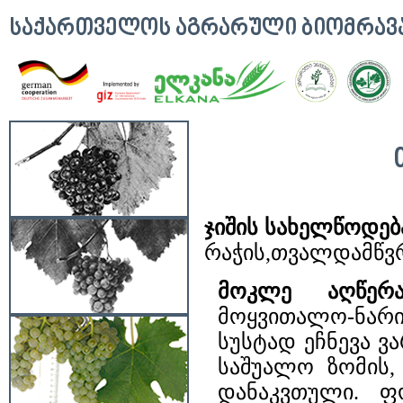
ᲡᲐᲥᲐᲠᲗᲕᲔᲚᲝᲡ ᲐᲒᲠᲐᲠᲣᲚᲘ ᲑᲘᲝᲛᲠᲐ
ჯიშის სახელწოდებ
რაჭის,თვალდამწ
მოკლე აღწერ
მოყვითალო-ნა
სუსტად ეჩნევა ვ
საშუალო ზომის,
დანაკვთული. ფ