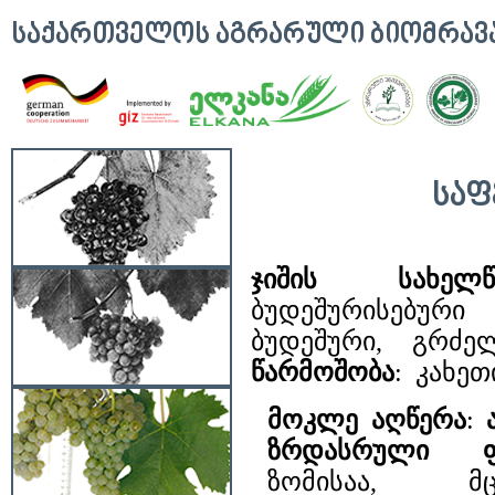
ᲡᲐᲥᲐᲠᲗᲕᲔᲚᲝᲡ ᲐᲒᲠᲐᲠᲣᲚᲘ ᲑᲘᲝᲛᲠᲐ
ᲡᲐᲤ
ჯიშის სახელწ
ბუდეშურისებურ
ბუდეშური, გრძე
წარმოშობა
: კახეთ
მოკლე აღწერა
:
ზრდასრული 
ზომისაა, მ