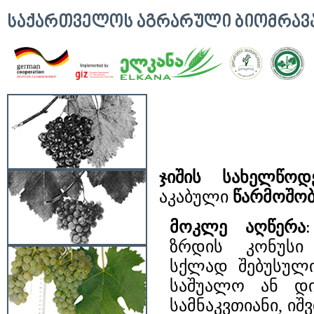
ᲡᲐᲥᲐᲠᲗᲕᲔᲚᲝᲡ ᲐᲒᲠᲐᲠᲣᲚᲘ ᲑᲘᲝᲛᲠᲐ
ჯიშის სახელწოდ
აკაბული
წარმოშობ
მოკლე აღწერა
ზრდის კონუსი 
სქლად შებუსულ
საშუალო ან დი
სამნაკვთიანი, ი