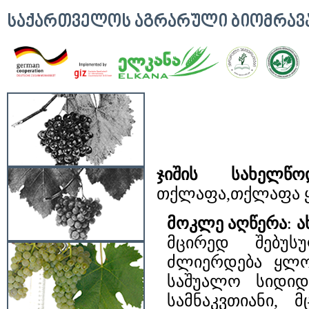
ᲡᲐᲥᲐᲠᲗᲕᲔᲚᲝᲡ ᲐᲒᲠᲐᲠᲣᲚᲘ ᲑᲘᲝᲛᲠᲐ
ჯიშის სახელწო
თქლაფა,თქლაფა 
მოკლე აღწერა
:
ა
მცირედ შებუს
ძლიერდება ყლო
საშუალო სიდიდ
სამნაკვთიანი, 