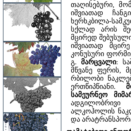
თაღისებური, მო
იშვიათად ჩანგ
ხერხკბილა-სამ
სქლად არის შებ
მცირედ შებუსულ
იშვიათად მცირ
კონუსური ფორმის
გ.
მარცვალი
: ს
მწვანე ფერის, 
რბილობი ნაკლებ
ერთწიპწიანი.
მ
სამეურნეო მიმ
ადგილობრივი 
ალკოჰოლის ნაკლე
და არატრანსპორ­