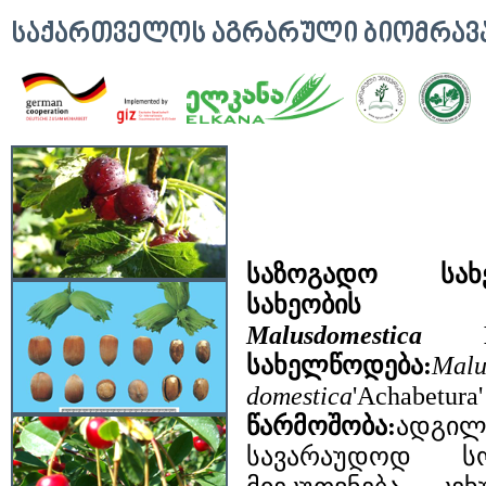
ᲡᲐᲥᲐᲠᲗᲕᲔᲚᲝᲡ ᲐᲒᲠᲐᲠᲣᲚᲘ ᲑᲘᲝᲛᲠᲐ
საზოგადო ს
სახეობის სა
Malusdomestica
Bo
სახელწოდება:
Malu
domestica
'Achabetu
წარმოშობა:
ადგილ
სავარაუდოდ სოფ