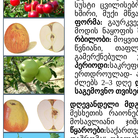
სუსტი ცვილისებ
ხშირი, მუქი მწ
ფორმა:
გაურკვ
მოდის ნაყოფის 
რბილობი:
მოყვი
წვნიანი, თაფ
გამერქნებული
პერიოდი:
საკრე
ერთდროულად- აგ
ძლებს 2–3 დღე
საგემოვნო თვისე
დღევანდელი მდ
მესხეთის რაიონე
მოსავლიანი ჯი
წყაროები:
საქართ